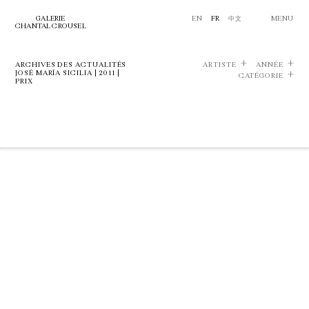
GALERIE
EN
FR
中文
MENU
CHANTAL CROUSEL
ARCHIVES DES ACTUALITÉS
ARTISTE
ANNÉE
JOSÉ MARÍA SICILIA | 2011 |
CATÉGORIE
PRIX