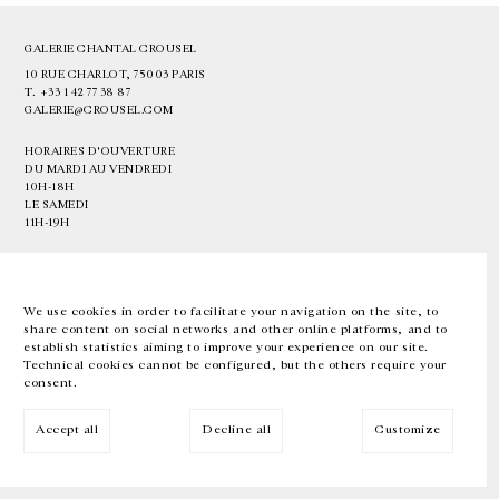
GALERIE CHANTAL CROUSEL
10 RUE CHARLOT, 75003 PARIS
T.
+33 1 42 77 38 87
GALERIE@CROUSEL.COM
HORAIRES D'OUVERTURE
DU MARDI AU VENDREDI
10H-18H
LE SAMEDI
11H-19H
LES ESPACES DE LA GALERIE SERONT FERMÉS À PARTIR DU 23 JUILLET
JUSQU'AU 4 SEPTEMBRE INCLUS
We use cookies in order to facilitate your navigation on the site, to
share content on social networks and other online platforms, and to
Facebook
Instagram
EN
FR
中文
establish statistics aiming to improve your experience on our site.
Technical cookies cannot be configured, but the others require your
consent.
Inscrivez-vous à notre newsletter
Accept all
Decline all
Customize
© Galerie Chantal Crousel 2026
Mentions légales
Cookies