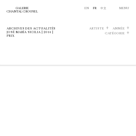
GALERIE
EN
FR
中文
MENU
CHANTAL CROUSEL
ARCHIVES DES ACTUALITÉS
ARTISTE
ANNÉE
JOSÉ MARÍA SICILIA | 2014 |
CATÉGORIE
PRIX