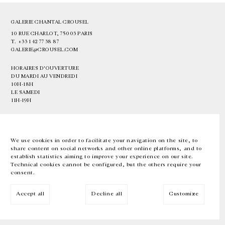
GALERIE CHANTAL CROUSEL
10 RUE CHARLOT, 75003 PARIS
T.
+33 1 42 77 38 87
GALERIE@CROUSEL.COM
HORAIRES D'OUVERTURE
DU MARDI AU VENDREDI
10H-18H
LE SAMEDI
11H-19H
LES ESPACES DE LA GALERIE SERONT FERMÉS À PARTIR DU 23 JUILLET
JUSQU'AU 4 SEPTEMBRE INCLUS
We use cookies in order to facilitate your navigation on the site, to
share content on social networks and other online platforms, and to
Facebook
Instagram
EN
FR
中文
establish statistics aiming to improve your experience on our site.
Technical cookies cannot be configured, but the others require your
consent.
Inscrivez-vous à notre newsletter
Accept all
Decline all
Customize
© Galerie Chantal Crousel 2026
Mentions légales
Cookies