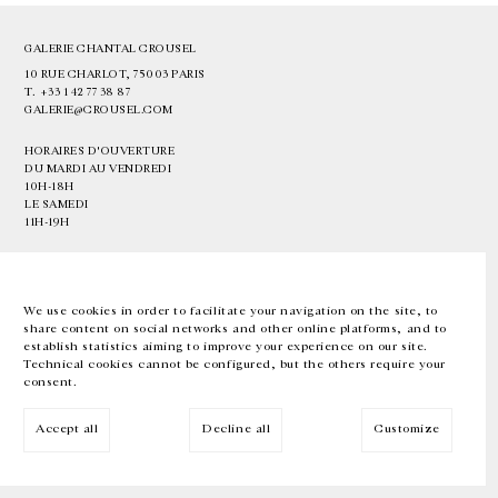
GALERIE CHANTAL CROUSEL
10 RUE CHARLOT, 75003 PARIS
T.
+33 1 42 77 38 87
GALERIE@CROUSEL.COM
HORAIRES D'OUVERTURE
DU MARDI AU VENDREDI
10H-18H
LE SAMEDI
11H-19H
LES ESPACES DE LA GALERIE SERONT FERMÉS À PARTIR DU 23 JUILLET
JUSQU'AU 4 SEPTEMBRE INCLUS
We use cookies in order to facilitate your navigation on the site, to
share content on social networks and other online platforms, and to
Facebook
Instagram
EN
FR
中文
establish statistics aiming to improve your experience on our site.
Technical cookies cannot be configured, but the others require your
consent.
Inscrivez-vous à notre newsletter
Accept all
Decline all
Customize
© Galerie Chantal Crousel 2026
Mentions légales
Cookies