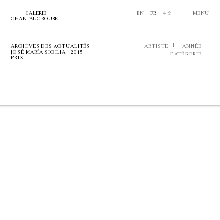
GALERIE
EN
FR
中文
MENU
CHANTAL CROUSEL
ARCHIVES DES ACTUALITÉS
ARTISTE
ANNÉE
JOSÉ MARÍA SICILIA | 2015 |
CATÉGORIE
PRIX