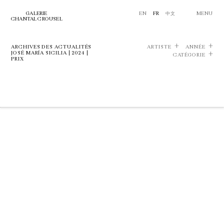
GALERIE
EN
FR
中文
MENU
CHANTAL CROUSEL
ARCHIVES DES ACTUALITÉS
ARTISTE
ANNÉE
JOSÉ MARÍA SICILIA | 2024 |
CATÉGORIE
PRIX