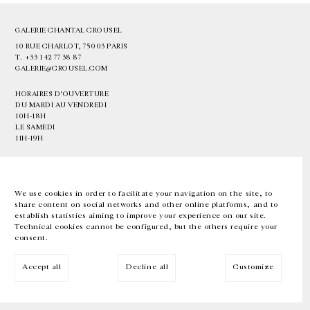
GALERIE CHANTAL CROUSEL
10 RUE CHARLOT, 75003 PARIS
T.
+33 1 42 77 38 87
GALERIE@CROUSEL.COM
HORAIRES D'OUVERTURE
DU MARDI AU VENDREDI
10H-18H
LE SAMEDI
11H-19H
LES ESPACES DE LA GALERIE SERONT FERMÉS À PARTIR DU 23 JUILLET
JUSQU'AU 4 SEPTEMBRE INCLUS
We use cookies in order to facilitate your navigation on the site, to
share content on social networks and other online platforms, and to
Facebook
Instagram
EN
FR
中文
establish statistics aiming to improve your experience on our site.
Technical cookies cannot be configured, but the others require your
consent.
Inscrivez-vous à notre newsletter
Accept all
Decline all
Customize
© Galerie Chantal Crousel 2026
Mentions légales
Cookies