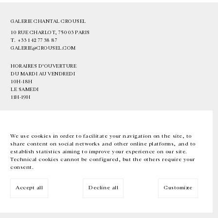
GALERIE CHANTAL CROUSEL
10 RUE CHARLOT, 75003 PARIS
T.
+33 1 42 77 38 87
GALERIE@CROUSEL.COM
HORAIRES D'OUVERTURE
DU MARDI AU VENDREDI
10H-18H
LE SAMEDI
11H-19H
LES ESPACES DE LA GALERIE SERONT FERMÉS À PARTIR DU 23 JUILLET
JUSQU'AU 4 SEPTEMBRE INCLUS
We use cookies in order to facilitate your navigation on the site, to
share content on social networks and other online platforms, and to
Facebook
Instagram
EN
FR
中文
establish statistics aiming to improve your experience on our site.
Technical cookies cannot be configured, but the others require your
consent.
Inscrivez-vous à notre newsletter
Accept all
Decline all
Customize
© Galerie Chantal Crousel 2026
Mentions légales
Cookies