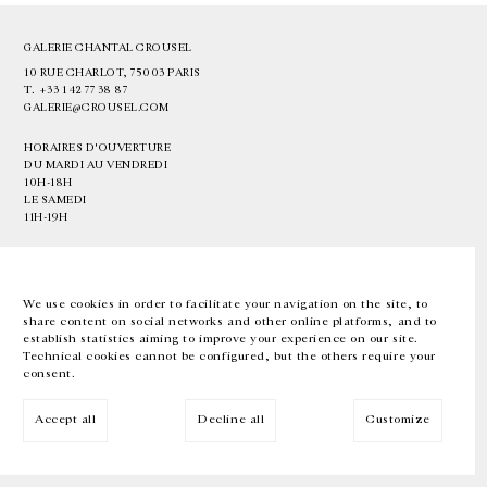
GALERIE CHANTAL CROUSEL
10 RUE CHARLOT, 75003 PARIS
T.
+33 1 42 77 38 87
GALERIE@CROUSEL.COM
HORAIRES D'OUVERTURE
DU MARDI AU VENDREDI
10H-18H
LE SAMEDI
11H-19H
LES ESPACES DE LA GALERIE SERONT FERMÉS À PARTIR DU 23 JUILLET
JUSQU'AU 4 SEPTEMBRE INCLUS
We use cookies in order to facilitate your navigation on the site, to
share content on social networks and other online platforms, and to
Facebook
Instagram
EN
FR
中文
establish statistics aiming to improve your experience on our site.
Technical cookies cannot be configured, but the others require your
consent.
Inscrivez-vous à notre newsletter
Accept all
Decline all
Customize
© Galerie Chantal Crousel 2026
Mentions légales
Cookies