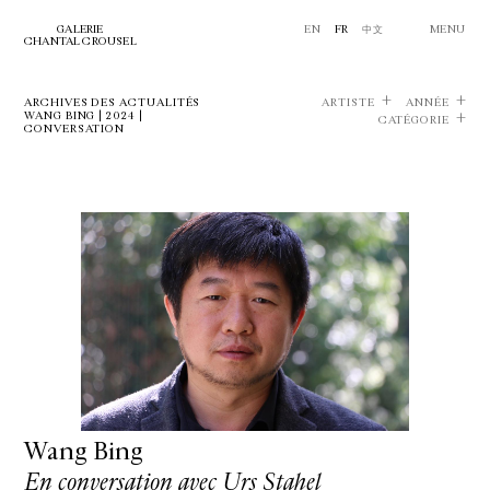
GALERIE
EN
FR
中文
MENU
CHANTAL CROUSEL
ARCHIVES DES ACTUALITÉS
ARTISTE
ANNÉE
WANG BING | 2024 |
CATÉGORIE
CONVERSATION
Wang Bing
En conversation avec Urs Stahel