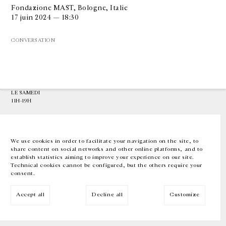
Fondazione MAST, Bologne, Italie
17 juin 2024 — 18:30
GALERIE CHANTAL CROUSEL
10 RUE CHARLOT, 75003 PARIS
CONVERSATION
T.
+33 1 42 77 38 87
GALERIE@CROUSEL.COM
HORAIRES D'OUVERTURE
DU MARDI AU VENDREDI
10H-18H
LE SAMEDI
11H-19H
LES ESPACES DE LA GALERIE SERONT FERMÉS À PARTIR DU 23 JUILLET
JUSQU'AU 4 SEPTEMBRE INCLUS
We use cookies in order to facilitate your navigation on the site, to
share content on social networks and other online platforms, and to
Facebook
Instagram
EN
FR
中文
establish statistics aiming to improve your experience on our site.
Technical cookies cannot be configured, but the others require your
consent.
Inscrivez-vous à notre newsletter
Accept all
Decline all
Customize
© Galerie Chantal Crousel 2026
Mentions légales
Cookies