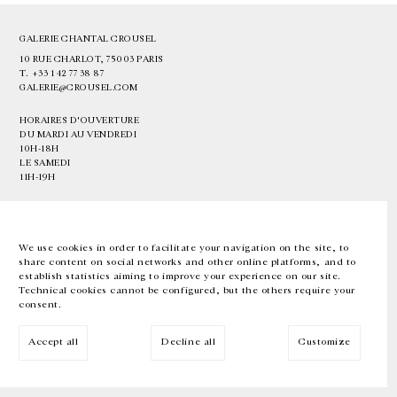
GALERIE CHANTAL CROUSEL
10 RUE CHARLOT, 75003 PARIS
T.
+33 1 42 77 38 87
GALERIE@CROUSEL.COM
HORAIRES D'OUVERTURE
DU MARDI AU VENDREDI
10H-18H
LE SAMEDI
11H-19H
LES ESPACES DE LA GALERIE SERONT FERMÉS À PARTIR DU 23 JUILLET
JUSQU'AU 4 SEPTEMBRE INCLUS
We use cookies in order to facilitate your navigation on the site, to
share content on social networks and other online platforms, and to
Facebook
Instagram
EN
FR
中文
establish statistics aiming to improve your experience on our site.
Technical cookies cannot be configured, but the others require your
consent.
Inscrivez-vous à notre newsletter
Accept all
Decline all
Customize
© Galerie Chantal Crousel 2026
Mentions légales
Cookies