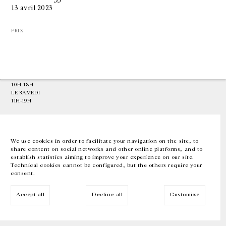
13 avril 2023
GALERIE CHANTAL CROUSEL
PRIX
10 RUE CHARLOT, 75003 PARIS
T.
+33 1 42 77 38 87
GALERIE@CROUSEL.COM
HORAIRES D'OUVERTURE
DU MARDI AU VENDREDI
10H-18H
LE SAMEDI
11H-19H
LES ESPACES DE LA GALERIE SERONT FERMÉS À PARTIR DU 23 JUILLET
JUSQU'AU 4 SEPTEMBRE INCLUS
We use cookies in order to facilitate your navigation on the site, to
share content on social networks and other online platforms, and to
Facebook
Instagram
EN
FR
中文
establish statistics aiming to improve your experience on our site.
Technical cookies cannot be configured, but the others require your
consent.
Inscrivez-vous à notre newsletter
Accept all
Decline all
Customize
© Galerie Chantal Crousel 2026
Mentions légales
Cookies