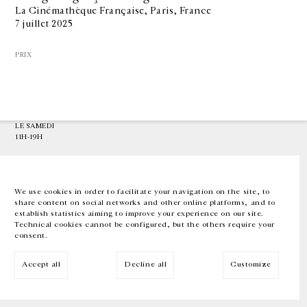
La Cinémathèque Française, Paris, France
7 juillet 2025
GALERIE CHANTAL CROUSEL
10 RUE CHARLOT, 75003 PARIS
PRIX
T.
+33 1 42 77 38 87
GALERIE@CROUSEL.COM
HORAIRES D'OUVERTURE
DU MARDI AU VENDREDI
10H-18H
LE SAMEDI
11H-19H
LES ESPACES DE LA GALERIE SERONT FERMÉS À PARTIR DU 23 JUILLET
JUSQU'AU 4 SEPTEMBRE INCLUS
We use cookies in order to facilitate your navigation on the site, to
share content on social networks and other online platforms, and to
Facebook
Instagram
EN
FR
中文
establish statistics aiming to improve your experience on our site.
Technical cookies cannot be configured, but the others require your
consent.
Inscrivez-vous à notre newsletter
Accept all
Decline all
Customize
© Galerie Chantal Crousel 2026
Mentions légales
Cookies