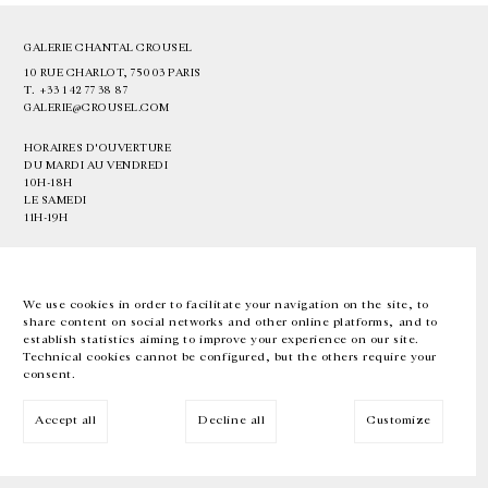
GALERIE CHANTAL CROUSEL
10 RUE CHARLOT, 75003 PARIS
T.
+33 1 42 77 38 87
GALERIE@CROUSEL.COM
HORAIRES D'OUVERTURE
DU MARDI AU VENDREDI
10H-18H
LE SAMEDI
11H-19H
LES ESPACES DE LA GALERIE SERONT FERMÉS À PARTIR DU 23 JUILLET
JUSQU'AU 4 SEPTEMBRE INCLUS
We use cookies in order to facilitate your navigation on the site, to
share content on social networks and other online platforms, and to
Facebook
Instagram
EN
FR
中文
establish statistics aiming to improve your experience on our site.
Technical cookies cannot be configured, but the others require your
consent.
Inscrivez-vous à notre newsletter
Accept all
Decline all
Customize
© Galerie Chantal Crousel 2026
Mentions légales
Cookies