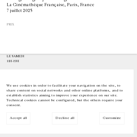
La Cinémathèque Française, Paris, France
7 juillet 2025
GALERIE CHANTAL CROUSEL
10 RUE CHARLOT, 75003 PARIS
PRIX
T.
+33 1 42 77 38 87
GALERIE@CROUSEL.COM
HORAIRES D'OUVERTURE
DU MARDI AU VENDREDI
10H-18H
LE SAMEDI
11H-19H
LES ESPACES DE LA GALERIE SERONT FERMÉS À PARTIR DU 23 JUILLET
JUSQU'AU 4 SEPTEMBRE INCLUS
We use cookies in order to facilitate your navigation on the site, to
share content on social networks and other online platforms, and to
Facebook
Instagram
EN
FR
中文
establish statistics aiming to improve your experience on our site.
Technical cookies cannot be configured, but the others require your
consent.
Inscrivez-vous à notre newsletter
Accept all
Decline all
Customize
© Galerie Chantal Crousel 2026
Mentions légales
Cookies