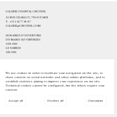
GALERIE CHANTAL CROUSEL
10 RUE CHARLOT, 75003 PARIS
T.
+33 1 42 77 38 87
GALERIE@CROUSEL.COM
HORAIRES D'OUVERTURE
DU MARDI AU VENDREDI
10H-18H
LE SAMEDI
11H-19H
LES ESPACES DE LA GALERIE SERONT FERMÉS À PARTIR DU 23 JUILLET
JUSQU'AU 4 SEPTEMBRE INCLUS
We use cookies in order to facilitate your navigation on the site, to
share content on social networks and other online platforms, and to
Facebook
Instagram
EN
FR
中文
establish statistics aiming to improve your experience on our site.
Technical cookies cannot be configured, but the others require your
consent.
Inscrivez-vous à notre newsletter
Accept all
Decline all
Customize
© Galerie Chantal Crousel 2026
Mentions légales
Cookies