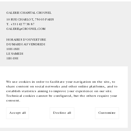
GALERIE CHANTAL CROUSEL
10 RUE CHARLOT, 75003 PARIS
T.
+33 1 42 77 38 87
GALERIE@CROUSEL.COM
HORAIRES D'OUVERTURE
DU MARDI AU VENDREDI
10H-18H
LE SAMEDI
11H-19H
LES ESPACES DE LA GALERIE SERONT FERMÉS À PARTIR DU 23 JUILLET
JUSQU'AU 4 SEPTEMBRE INCLUS
We use cookies in order to facilitate your navigation on the site, to
share content on social networks and other online platforms, and to
Facebook
Instagram
EN
FR
中文
establish statistics aiming to improve your experience on our site.
Technical cookies cannot be configured, but the others require your
consent.
Inscrivez-vous à notre newsletter
Accept all
Decline all
Customize
© Galerie Chantal Crousel 2026
Mentions légales
Cookies