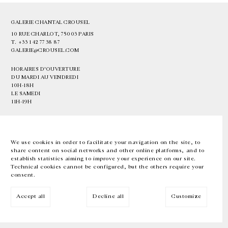
GALERIE CHANTAL CROUSEL
10 RUE CHARLOT, 75003 PARIS
T.
+33 1 42 77 38 87
GALERIE@CROUSEL.COM
HORAIRES D'OUVERTURE
DU MARDI AU VENDREDI
10H-18H
LE SAMEDI
11H-19H
LES ESPACES DE LA GALERIE SERONT FERMÉS À PARTIR DU 23 JUILLET
JUSQU'AU 4 SEPTEMBRE INCLUS
We use cookies in order to facilitate your navigation on the site, to
share content on social networks and other online platforms, and to
Facebook
Instagram
EN
FR
中文
establish statistics aiming to improve your experience on our site.
Technical cookies cannot be configured, but the others require your
consent.
Inscrivez-vous à notre newsletter
Accept all
Decline all
Customize
© Galerie Chantal Crousel 2026
Mentions légales
Cookies