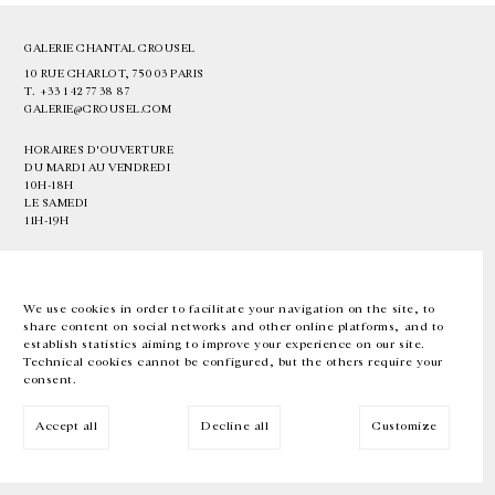
GALERIE CHANTAL CROUSEL
10 RUE CHARLOT, 75003 PARIS
T.
+33 1 42 77 38 87
GALERIE@CROUSEL.COM
HORAIRES D'OUVERTURE
DU MARDI AU VENDREDI
10H-18H
LE SAMEDI
11H-19H
LES ESPACES DE LA GALERIE SERONT FERMÉS À PARTIR DU 23 JUILLET
JUSQU'AU 4 SEPTEMBRE INCLUS
We use cookies in order to facilitate your navigation on the site, to
share content on social networks and other online platforms, and to
Facebook
Instagram
EN
FR
中文
establish statistics aiming to improve your experience on our site.
Technical cookies cannot be configured, but the others require your
consent.
Inscrivez-vous à notre newsletter
Accept all
Decline all
Customize
© Galerie Chantal Crousel 2026
Mentions légales
Cookies