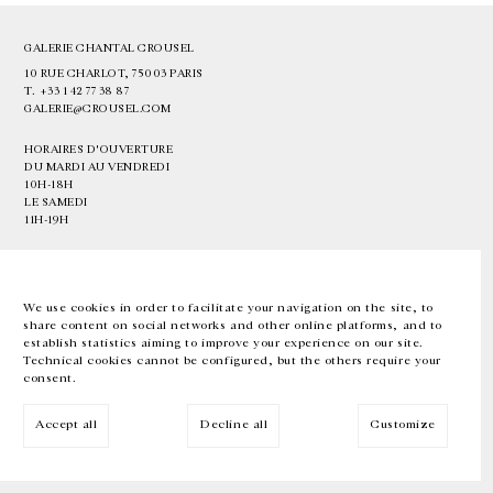
GALERIE CHANTAL CROUSEL
10 RUE CHARLOT, 75003 PARIS
T.
+33 1 42 77 38 87
GALERIE@CROUSEL.COM
HORAIRES D'OUVERTURE
DU MARDI AU VENDREDI
10H-18H
LE SAMEDI
11H-19H
LES ESPACES DE LA GALERIE SERONT FERMÉS À PARTIR DU 23 JUILLET
JUSQU'AU 4 SEPTEMBRE INCLUS
We use cookies in order to facilitate your navigation on the site, to
share content on social networks and other online platforms, and to
Facebook
Instagram
EN
FR
中文
establish statistics aiming to improve your experience on our site.
Technical cookies cannot be configured, but the others require your
consent.
Inscrivez-vous à notre newsletter
Accept all
Decline all
Customize
© Galerie Chantal Crousel 2026
Mentions légales
Cookies