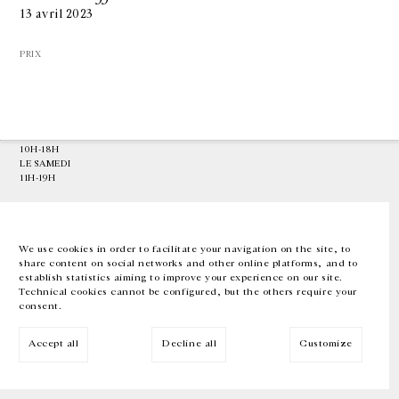
13 avril 2023
GALERIE CHANTAL CROUSEL
PRIX
10 RUE CHARLOT, 75003 PARIS
T.
+33 1 42 77 38 87
GALERIE@CROUSEL.COM
HORAIRES D'OUVERTURE
DU MARDI AU VENDREDI
10H-18H
LE SAMEDI
11H-19H
LES ESPACES DE LA GALERIE SERONT FERMÉS À PARTIR DU 23 JUILLET
JUSQU'AU 4 SEPTEMBRE INCLUS
We use cookies in order to facilitate your navigation on the site, to
share content on social networks and other online platforms, and to
Facebook
Instagram
EN
FR
中文
establish statistics aiming to improve your experience on our site.
Technical cookies cannot be configured, but the others require your
consent.
Inscrivez-vous à notre newsletter
Accept all
Decline all
Customize
© Galerie Chantal Crousel 2026
Mentions légales
Cookies