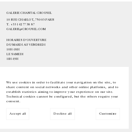
GALERIE CHANTAL CROUSEL
10 RUE CHARLOT, 75003 PARIS
T.
+33 1 42 77 38 87
GALERIE@CROUSEL.COM
HORAIRES D'OUVERTURE
DU MARDI AU VENDREDI
10H-18H
LE SAMEDI
11H-19H
LES ESPACES DE LA GALERIE SERONT FERMÉS À PARTIR DU 23 JUILLET
JUSQU'AU 4 SEPTEMBRE INCLUS
We use cookies in order to facilitate your navigation on the site, to
share content on social networks and other online platforms, and to
Facebook
Instagram
EN
FR
中文
establish statistics aiming to improve your experience on our site.
Technical cookies cannot be configured, but the others require your
consent.
Inscrivez-vous à notre newsletter
Accept all
Decline all
Customize
© Galerie Chantal Crousel 2026
Mentions légales
Cookies