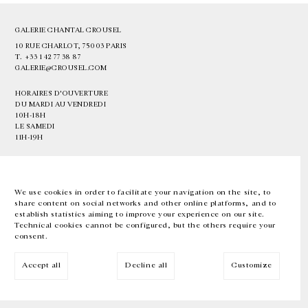
GALERIE CHANTAL CROUSEL
10 RUE CHARLOT, 75003 PARIS
T.
+33 1 42 77 38 87
GALERIE@CROUSEL.COM
HORAIRES D'OUVERTURE
DU MARDI AU VENDREDI
10H-18H
LE SAMEDI
11H-19H
LES ESPACES DE LA GALERIE SERONT FERMÉS À PARTIR DU 23 JUILLET
JUSQU'AU 4 SEPTEMBRE INCLUS
We use cookies in order to facilitate your navigation on the site, to
share content on social networks and other online platforms, and to
Facebook
Instagram
EN
FR
中文
establish statistics aiming to improve your experience on our site.
Technical cookies cannot be configured, but the others require your
consent.
Inscrivez-vous à notre newsletter
Accept all
Decline all
Customize
© Galerie Chantal Crousel 2026
Mentions légales
Cookies