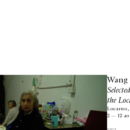
Wang 
Selecte
the Loc
Locarno,
2 — 12 ao
PRIX