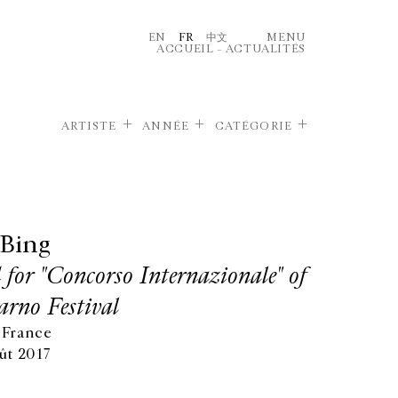
EN
FR
中文
MENU
ACCUEIL
–
ACTUALITÉS
ARTISTE
ANNÉE
CATÉGORIE
Bing
d for "Concorso Internazionale" of
arno Festival
 France
ût 2017