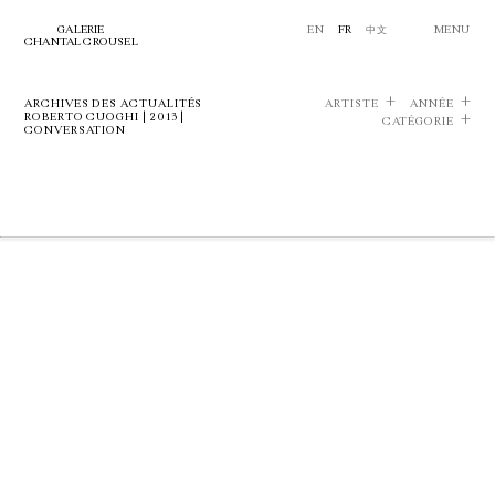
GALERIE
EN
FR
中文
MENU
CHANTAL CROUSEL
ARCHIVES DES ACTUALITÉS
ARTISTE
ANNÉE
ROBERTO CUOGHI | 2013 |
CATÉGORIE
CONVERSATION