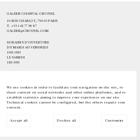
GALERIE CHANTAL CROUSEL
10 RUE CHARLOT, 75003 PARIS
T.
+33 1 42 77 38 87
GALERIE@CROUSEL.COM
HORAIRES D'OUVERTURE
DU MARDI AU VENDREDI
10H-18H
LE SAMEDI
11H-19H
LES ESPACES DE LA GALERIE SERONT FERMÉS À PARTIR DU 23 JUILLET
JUSQU'AU 4 SEPTEMBRE INCLUS
We use cookies in order to facilitate your navigation on the site, to
share content on social networks and other online platforms, and to
Facebook
Instagram
EN
FR
中文
establish statistics aiming to improve your experience on our site.
Technical cookies cannot be configured, but the others require your
consent.
Inscrivez-vous à notre newsletter
Accept all
Decline all
Customize
© Galerie Chantal Crousel 2026
Mentions légales
Cookies