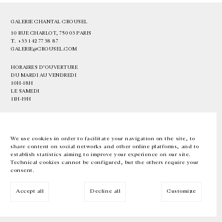
GALERIE CHANTAL CROUSEL
10 RUE CHARLOT, 75003 PARIS
T.
+33 1 42 77 38 87
GALERIE@CROUSEL.COM
HORAIRES D'OUVERTURE
DU MARDI AU VENDREDI
10H-18H
LE SAMEDI
11H-19H
LES ESPACES DE LA GALERIE SERONT FERMÉS À PARTIR DU 23 JUILLET
JUSQU'AU 4 SEPTEMBRE INCLUS
We use cookies in order to facilitate your navigation on the site, to
share content on social networks and other online platforms, and to
Facebook
Instagram
EN
FR
中文
establish statistics aiming to improve your experience on our site.
Technical cookies cannot be configured, but the others require your
consent.
Inscrivez-vous à notre newsletter
Accept all
Decline all
Customize
© Galerie Chantal Crousel 2026
Mentions légales
Cookies