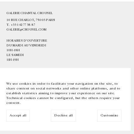
GALERIE CHANTAL CROUSEL
10 RUE CHARLOT, 75003 PARIS
T.
+33 1 42 77 38 87
GALERIE@CROUSEL.COM
HORAIRES D'OUVERTURE
DU MARDI AU VENDREDI
10H-18H
LE SAMEDI
11H-19H
LES ESPACES DE LA GALERIE SERONT FERMÉS À PARTIR DU 23 JUILLET
JUSQU'AU 4 SEPTEMBRE INCLUS
We use cookies in order to facilitate your navigation on the site, to
share content on social networks and other online platforms, and to
Facebook
Instagram
EN
FR
中文
establish statistics aiming to improve your experience on our site.
Technical cookies cannot be configured, but the others require your
consent.
Inscrivez-vous à notre newsletter
Accept all
Decline all
Customize
© Galerie Chantal Crousel 2026
Mentions légales
Cookies