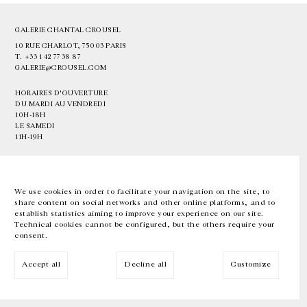
GALERIE CHANTAL CROUSEL
10 RUE CHARLOT, 75003 PARIS
T.
+33 1 42 77 38 87
GALERIE@CROUSEL.COM
HORAIRES D'OUVERTURE
DU MARDI AU VENDREDI
10H-18H
LE SAMEDI
11H-19H
LES ESPACES DE LA GALERIE SERONT FERMÉS À PARTIR DU 23 JUILLET
JUSQU'AU 4 SEPTEMBRE INCLUS
We use cookies in order to facilitate your navigation on the site, to
share content on social networks and other online platforms, and to
Facebook
Instagram
EN
FR
中文
establish statistics aiming to improve your experience on our site.
Technical cookies cannot be configured, but the others require your
consent.
Inscrivez-vous à notre newsletter
Accept all
Decline all
Customize
© Galerie Chantal Crousel 2026
Mentions légales
Cookies