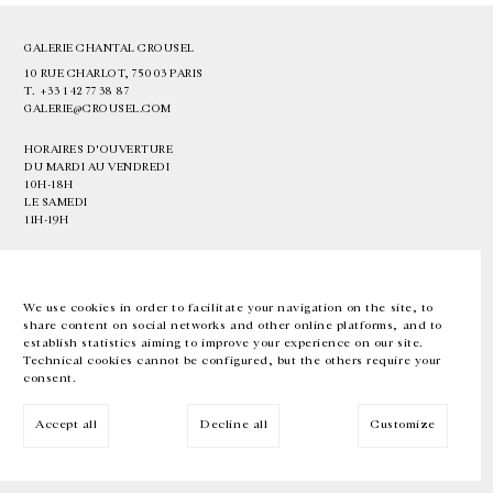
GALERIE CHANTAL CROUSEL
10 RUE CHARLOT, 75003 PARIS
T.
+33 1 42 77 38 87
GALERIE@CROUSEL.COM
HORAIRES D'OUVERTURE
DU MARDI AU VENDREDI
10H-18H
LE SAMEDI
11H-19H
LES ESPACES DE LA GALERIE SERONT FERMÉS À PARTIR DU 23 JUILLET
JUSQU'AU 4 SEPTEMBRE INCLUS
We use cookies in order to facilitate your navigation on the site, to
share content on social networks and other online platforms, and to
Facebook
Instagram
EN
FR
中文
establish statistics aiming to improve your experience on our site.
Technical cookies cannot be configured, but the others require your
consent.
Inscrivez-vous à notre newsletter
Accept all
Decline all
Customize
© Galerie Chantal Crousel 2026
Mentions légales
Cookies