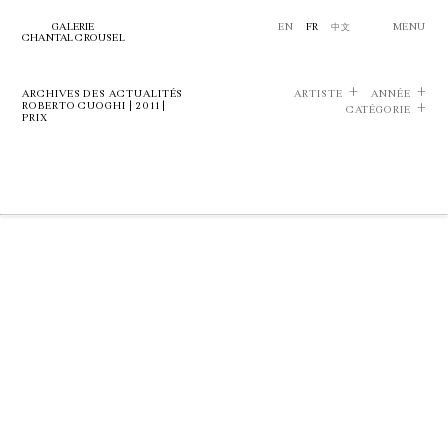
GALERIE
EN
FR
中文
MENU
CHANTAL CROUSEL
ARCHIVES DES ACTUALITÉS
ARTISTE
ANNÉE
ROBERTO CUOGHI | 2011 |
CATÉGORIE
PRIX