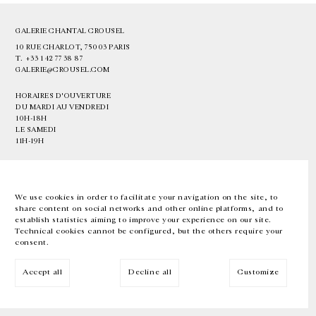
GALERIE CHANTAL CROUSEL
10 RUE CHARLOT, 75003 PARIS
T.
+33 1 42 77 38 87
GALERIE@CROUSEL.COM
HORAIRES D'OUVERTURE
DU MARDI AU VENDREDI
10H-18H
LE SAMEDI
11H-19H
LES ESPACES DE LA GALERIE SERONT FERMÉS À PARTIR DU 23 JUILLET
JUSQU'AU 4 SEPTEMBRE INCLUS
We use cookies in order to facilitate your navigation on the site, to
share content on social networks and other online platforms, and to
Facebook
Instagram
EN
FR
中文
establish statistics aiming to improve your experience on our site.
Technical cookies cannot be configured, but the others require your
consent.
Inscrivez-vous à notre newsletter
Accept all
Decline all
Customize
© Galerie Chantal Crousel 2026
Mentions légales
Cookies