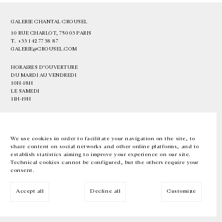
GALERIE CHANTAL CROUSEL
10 RUE CHARLOT, 75003 PARIS
T.
+33 1 42 77 38 87
GALERIE@CROUSEL.COM
HORAIRES D'OUVERTURE
DU MARDI AU VENDREDI
10H-18H
LE SAMEDI
11H-19H
LES ESPACES DE LA GALERIE SERONT FERMÉS À PARTIR DU 23 JUILLET
JUSQU'AU 4 SEPTEMBRE INCLUS
We use cookies in order to facilitate your navigation on the site, to
share content on social networks and other online platforms, and to
Facebook
Instagram
EN
FR
中文
establish statistics aiming to improve your experience on our site.
Technical cookies cannot be configured, but the others require your
consent.
Inscrivez-vous à notre newsletter
Accept all
Decline all
Customize
© Galerie Chantal Crousel 2026
Mentions légales
Cookies