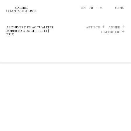
GALERIE
EN
FR
中文
MENU
CHANTAL CROUSEL
ARCHIVES DES ACTUALITÉS
ARTISTE
ANNÉE
ROBERTO CUOGHI | 2014 |
CATÉGORIE
PRIX