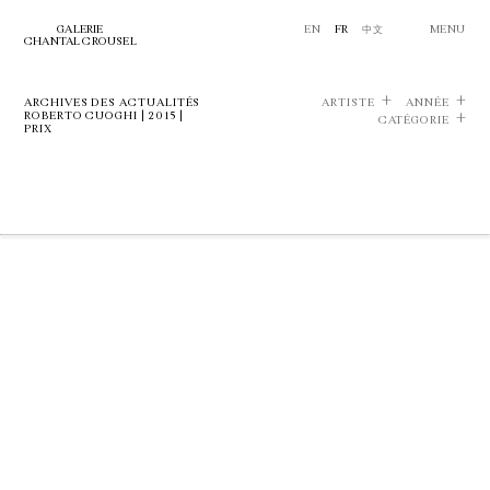
GALERIE
EN
FR
中文
MENU
CHANTAL CROUSEL
ARCHIVES DES ACTUALITÉS
ARTISTE
ANNÉE
ROBERTO CUOGHI | 2015 |
CATÉGORIE
PRIX