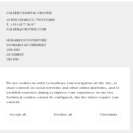
GALERIE CHANTAL CROUSEL
10 RUE CHARLOT, 75003 PARIS
T.
+33 1 42 77 38 87
GALERIE@CROUSEL.COM
HORAIRES D'OUVERTURE
DU MARDI AU VENDREDI
10H-18H
LE SAMEDI
11H-19H
LES ESPACES DE LA GALERIE SERONT FERMÉS À PARTIR DU 23 JUILLET
JUSQU'AU 4 SEPTEMBRE INCLUS
We use cookies in order to facilitate your navigation on the site, to
share content on social networks and other online platforms, and to
Facebook
Instagram
EN
FR
中文
establish statistics aiming to improve your experience on our site.
Technical cookies cannot be configured, but the others require your
consent.
Inscrivez-vous à notre newsletter
Accept all
Decline all
Customize
© Galerie Chantal Crousel 2026
Mentions légales
Cookies