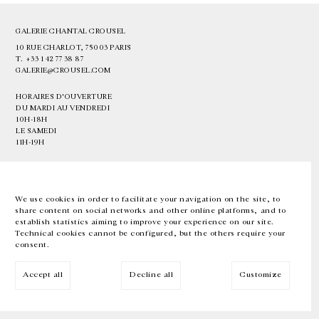
GALERIE CHANTAL CROUSEL
10 RUE CHARLOT, 75003 PARIS
T.
+33 1 42 77 38 87
GALERIE@CROUSEL.COM
HORAIRES D'OUVERTURE
DU MARDI AU VENDREDI
10H-18H
LE SAMEDI
11H-19H
LES ESPACES DE LA GALERIE SERONT FERMÉS À PARTIR DU 23 JUILLET
JUSQU'AU 4 SEPTEMBRE INCLUS
We use cookies in order to facilitate your navigation on the site, to
share content on social networks and other online platforms, and to
Facebook
Instagram
EN
FR
中文
establish statistics aiming to improve your experience on our site.
Technical cookies cannot be configured, but the others require your
consent.
Inscrivez-vous à notre newsletter
Accept all
Decline all
Customize
© Galerie Chantal Crousel 2026
Mentions légales
Cookies