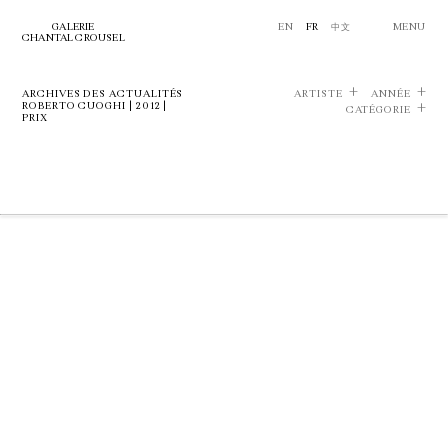
GALERIE
EN
FR
中文
MENU
CHANTAL CROUSEL
ARCHIVES DES ACTUALITÉS
ARTISTE
ANNÉE
ROBERTO CUOGHI | 2012 |
CATÉGORIE
PRIX