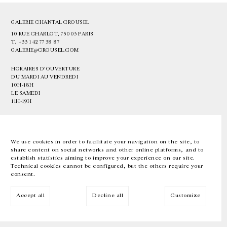
GALERIE CHANTAL CROUSEL
10 RUE CHARLOT, 75003 PARIS
T.
+33 1 42 77 38 87
GALERIE@CROUSEL.COM
HORAIRES D'OUVERTURE
DU MARDI AU VENDREDI
10H-18H
LE SAMEDI
11H-19H
LES ESPACES DE LA GALERIE SERONT FERMÉS À PARTIR DU 23 JUILLET
JUSQU'AU 4 SEPTEMBRE INCLUS
We use cookies in order to facilitate your navigation on the site, to
share content on social networks and other online platforms, and to
Facebook
Instagram
EN
FR
中文
establish statistics aiming to improve your experience on our site.
Technical cookies cannot be configured, but the others require your
consent.
Inscrivez-vous à notre newsletter
Accept all
Decline all
Customize
© Galerie Chantal Crousel 2026
Mentions légales
Cookies