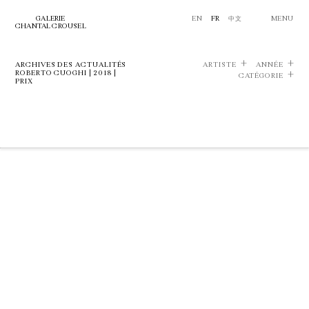
GALERIE
EN
FR
中文
MENU
CHANTAL CROUSEL
ARCHIVES DES ACTUALITÉS
ARTISTE
ANNÉE
ROBERTO CUOGHI | 2018 |
CATÉGORIE
PRIX