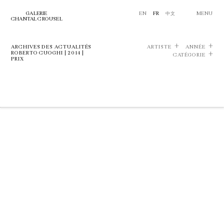
GALERIE
EN
FR
中文
MENU
CHANTAL CROUSEL
ARCHIVES DES ACTUALITÉS
ARTISTE
ANNÉE
ROBERTO CUOGHI | 2014 |
CATÉGORIE
PRIX