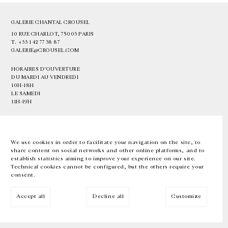
GALERIE CHANTAL CROUSEL
10 RUE CHARLOT, 75003 PARIS
T.
+33 1 42 77 38 87
GALERIE@CROUSEL.COM
HORAIRES D'OUVERTURE
DU MARDI AU VENDREDI
10H-18H
LE SAMEDI
11H-19H
LES ESPACES DE LA GALERIE SERONT FERMÉS À PARTIR DU 23 JUILLET
JUSQU'AU 4 SEPTEMBRE INCLUS
We use cookies in order to facilitate your navigation on the site, to
share content on social networks and other online platforms, and to
Facebook
Instagram
EN
FR
中文
establish statistics aiming to improve your experience on our site.
Technical cookies cannot be configured, but the others require your
consent.
Inscrivez-vous à notre newsletter
Accept all
Decline all
Customize
© Galerie Chantal Crousel 2026
Mentions légales
Cookies