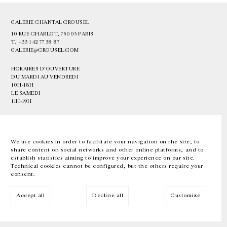
GALERIE CHANTAL CROUSEL
10 RUE CHARLOT, 75003 PARIS
T.
+33 1 42 77 38 87
GALERIE@CROUSEL.COM
HORAIRES D'OUVERTURE
DU MARDI AU VENDREDI
10H-18H
LE SAMEDI
11H-19H
LES ESPACES DE LA GALERIE SERONT FERMÉS À PARTIR DU 23 JUILLET
JUSQU'AU 4 SEPTEMBRE INCLUS
We use cookies in order to facilitate your navigation on the site, to
share content on social networks and other online platforms, and to
Facebook
Instagram
EN
FR
中文
establish statistics aiming to improve your experience on our site.
Technical cookies cannot be configured, but the others require your
consent.
Inscrivez-vous à notre newsletter
Accept all
Decline all
Customize
© Galerie Chantal Crousel 2026
Mentions légales
Cookies