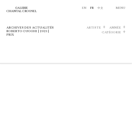
GALERIE
EN
FR
中文
MENU
CHANTAL CROUSEL
ARCHIVES DES ACTUALITÉS
ARTISTE
ANNÉE
ROBERTO CUOGHI | 2021 |
CATÉGORIE
PRIX