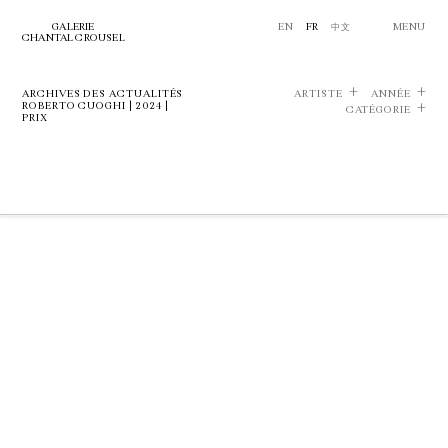
GALERIE
EN
FR
中文
MENU
CHANTAL CROUSEL
ARCHIVES DES ACTUALITÉS
ARTISTE
ANNÉE
ROBERTO CUOGHI | 2024 |
CATÉGORIE
PRIX