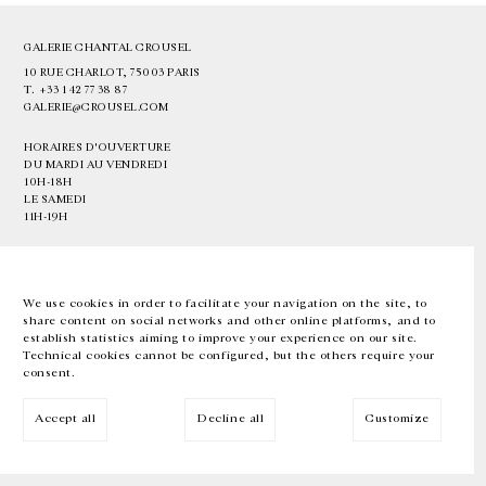
GALERIE CHANTAL CROUSEL
10 RUE CHARLOT, 75003 PARIS
T.
+33 1 42 77 38 87
GALERIE@CROUSEL.COM
HORAIRES D'OUVERTURE
DU MARDI AU VENDREDI
10H-18H
LE SAMEDI
11H-19H
LES ESPACES DE LA GALERIE SERONT FERMÉS À PARTIR DU 23 JUILLET
JUSQU'AU 4 SEPTEMBRE INCLUS
We use cookies in order to facilitate your navigation on the site, to
share content on social networks and other online platforms, and to
Facebook
Instagram
EN
FR
中文
establish statistics aiming to improve your experience on our site.
Technical cookies cannot be configured, but the others require your
consent.
Inscrivez-vous à notre newsletter
Accept all
Decline all
Customize
© Galerie Chantal Crousel 2026
Mentions légales
Cookies