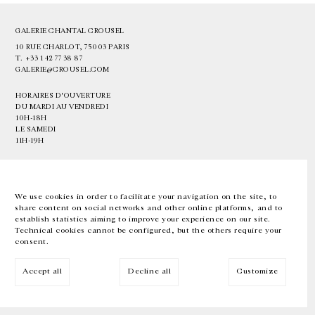
GALERIE CHANTAL CROUSEL
10 RUE CHARLOT, 75003 PARIS
T.
+33 1 42 77 38 87
GALERIE@CROUSEL.COM
HORAIRES D'OUVERTURE
DU MARDI AU VENDREDI
10H-18H
LE SAMEDI
11H-19H
LES ESPACES DE LA GALERIE SERONT FERMÉS À PARTIR DU 23 JUILLET
JUSQU'AU 4 SEPTEMBRE INCLUS
We use cookies in order to facilitate your navigation on the site, to
share content on social networks and other online platforms, and to
Facebook
Instagram
EN
FR
中文
establish statistics aiming to improve your experience on our site.
Technical cookies cannot be configured, but the others require your
consent.
Inscrivez-vous à notre newsletter
Accept all
Decline all
Customize
© Galerie Chantal Crousel 2026
Mentions légales
Cookies