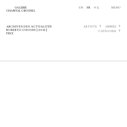
GALERIE
EN
FR
中文
MENU
CHANTAL CROUSEL
ARCHIVES DES ACTUALITÉS
ARTISTE
ANNÉE
ROBERTO CUOGHI | 2012 |
CATÉGORIE
PRIX