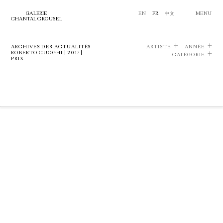
GALERIE
EN
FR
中文
MENU
CHANTAL CROUSEL
ARCHIVES DES ACTUALITÉS
ARTISTE
ANNÉE
ROBERTO CUOGHI | 2017 |
CATÉGORIE
PRIX