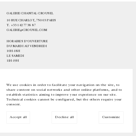
GALERIE CHANTAL CROUSEL
10 RUE CHARLOT, 75003 PARIS
T.
+33 1 42 77 38 87
GALERIE@CROUSEL.COM
HORAIRES D'OUVERTURE
DU MARDI AU VENDREDI
10H-18H
LE SAMEDI
11H-19H
LES ESPACES DE LA GALERIE SERONT FERMÉS À PARTIR DU 23 JUILLET
JUSQU'AU 4 SEPTEMBRE INCLUS
We use cookies in order to facilitate your navigation on the site, to
share content on social networks and other online platforms, and to
Facebook
Instagram
EN
FR
中文
establish statistics aiming to improve your experience on our site.
Technical cookies cannot be configured, but the others require your
consent.
Inscrivez-vous à notre newsletter
Accept all
Decline all
Customize
© Galerie Chantal Crousel 2026
Mentions légales
Cookies