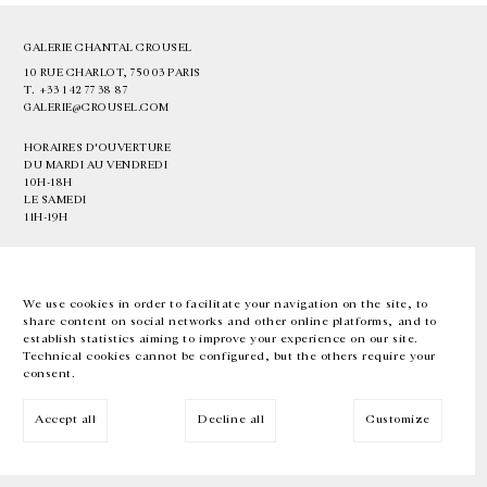
GALERIE CHANTAL CROUSEL
10 RUE CHARLOT, 75003 PARIS
T.
+33 1 42 77 38 87
GALERIE@CROUSEL.COM
HORAIRES D'OUVERTURE
DU MARDI AU VENDREDI
10H-18H
LE SAMEDI
11H-19H
LES ESPACES DE LA GALERIE SERONT FERMÉS À PARTIR DU 23 JUILLET
JUSQU'AU 4 SEPTEMBRE INCLUS
We use cookies in order to facilitate your navigation on the site, to
share content on social networks and other online platforms, and to
Facebook
Instagram
EN
FR
中文
establish statistics aiming to improve your experience on our site.
Technical cookies cannot be configured, but the others require your
consent.
Inscrivez-vous à notre newsletter
Accept all
Decline all
Customize
© Galerie Chantal Crousel 2026
Mentions légales
Cookies