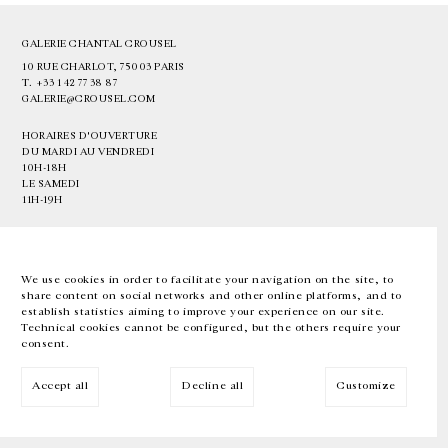
GALERIE CHANTAL CROUSEL
10 RUE CHARLOT, 75003 PARIS
T.
+33 1 42 77 38 87
GALERIE@CROUSEL.COM
HORAIRES D'OUVERTURE
DU MARDI AU VENDREDI
10H-18H
LE SAMEDI
11H-19H
LES ESPACES DE LA GALERIE SERONT FERMÉS À PARTIR DU 23 JUILLET
JUSQU'AU 4 SEPTEMBRE INCLUS
We use cookies in order to facilitate your navigation on the site, to
share content on social networks and other online platforms, and to
Facebook
Instagram
EN
FR
中文
establish statistics aiming to improve your experience on our site.
Technical cookies cannot be configured, but the others require your
consent.
Inscrivez-vous à notre newsletter
Accept all
Decline all
Customize
© Galerie Chantal Crousel 2026
Mentions légales
Cookies