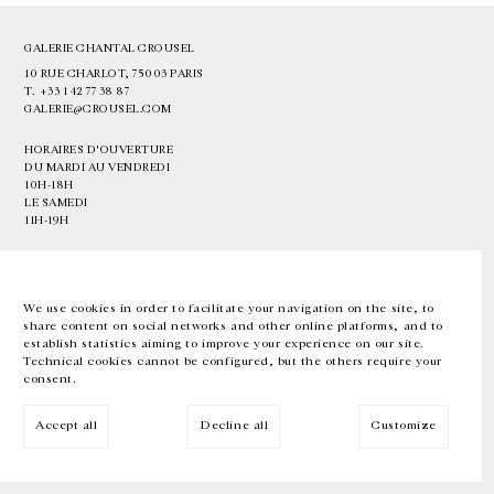
GALERIE CHANTAL CROUSEL
10 RUE CHARLOT, 75003 PARIS
T.
+33 1 42 77 38 87
GALERIE@CROUSEL.COM
HORAIRES D'OUVERTURE
DU MARDI AU VENDREDI
10H-18H
LE SAMEDI
11H-19H
LES ESPACES DE LA GALERIE SERONT FERMÉS À PARTIR DU 23 JUILLET
JUSQU'AU 4 SEPTEMBRE INCLUS
We use cookies in order to facilitate your navigation on the site, to
share content on social networks and other online platforms, and to
Facebook
Instagram
EN
FR
中文
establish statistics aiming to improve your experience on our site.
Technical cookies cannot be configured, but the others require your
consent.
Inscrivez-vous à notre newsletter
Accept all
Decline all
Customize
© Galerie Chantal Crousel 2026
Mentions légales
Cookies