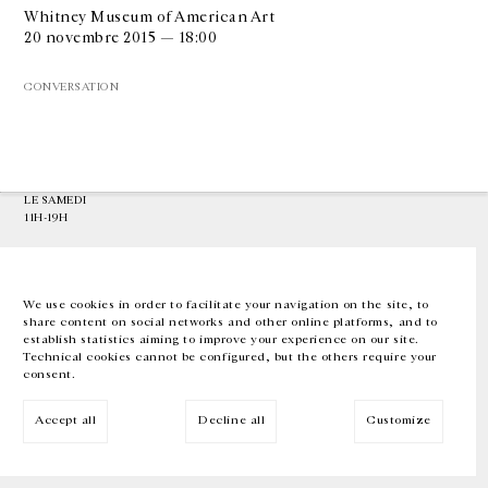
Whitney Museum of American Art
20 novembre 2015 — 18:00
GALERIE CHANTAL CROUSEL
10 RUE CHARLOT, 75003 PARIS
CONVERSATION
T.
+33 1 42 77 38 87
GALERIE@CROUSEL.COM
HORAIRES D'OUVERTURE
DU MARDI AU VENDREDI
10H-18H
LE SAMEDI
11H-19H
LES ESPACES DE LA GALERIE SERONT FERMÉS À PARTIR DU 23 JUILLET
JUSQU'AU 4 SEPTEMBRE INCLUS
We use cookies in order to facilitate your navigation on the site, to
share content on social networks and other online platforms, and to
Facebook
Instagram
EN
FR
中文
establish statistics aiming to improve your experience on our site.
Technical cookies cannot be configured, but the others require your
consent.
Inscrivez-vous à notre newsletter
Accept all
Decline all
Customize
© Galerie Chantal Crousel 2026
Mentions légales
Cookies