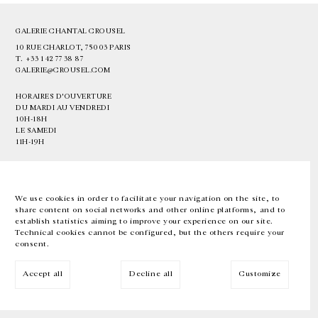
GALERIE CHANTAL CROUSEL
10 RUE CHARLOT, 75003 PARIS
T.
+33 1 42 77 38 87
GALERIE@CROUSEL.COM
HORAIRES D'OUVERTURE
DU MARDI AU VENDREDI
10H-18H
LE SAMEDI
11H-19H
LES ESPACES DE LA GALERIE SERONT FERMÉS À PARTIR DU 23 JUILLET
JUSQU'AU 4 SEPTEMBRE INCLUS
We use cookies in order to facilitate your navigation on the site, to
share content on social networks and other online platforms, and to
Facebook
Instagram
EN
FR
中文
establish statistics aiming to improve your experience on our site.
Technical cookies cannot be configured, but the others require your
consent.
Inscrivez-vous à notre newsletter
Accept all
Decline all
Customize
© Galerie Chantal Crousel 2026
Mentions légales
Cookies