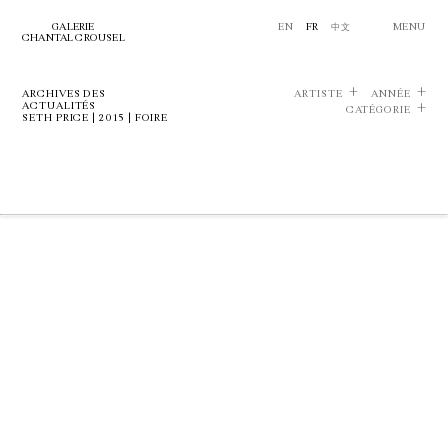
GALERIE
EN
FR
中文
MENU
CHANTAL CROUSEL
ARCHIVES DES
ARTISTE
ANNÉE
ACTUALITÉS
CATÉGORIE
SETH PRICE | 2015 | FOIRE