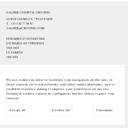
GALERIE CHANTAL CROUSEL
10 RUE CHARLOT, 75003 PARIS
T.
+33 1 42 77 38 87
GALERIE@CROUSEL.COM
HORAIRES D'OUVERTURE
DU MARDI AU VENDREDI
10H-18H
LE SAMEDI
11H-19H
LES ESPACES DE LA GALERIE SERONT FERMÉS À PARTIR DU 23 JUILLET
JUSQU'AU 4 SEPTEMBRE INCLUS
We use cookies in order to facilitate your navigation on the site, to
share content on social networks and other online platforms, and to
Facebook
Instagram
EN
FR
中文
establish statistics aiming to improve your experience on our site.
Technical cookies cannot be configured, but the others require your
consent.
Inscrivez-vous à notre newsletter
Accept all
Decline all
Customize
© Galerie Chantal Crousel 2026
Mentions légales
Cookies