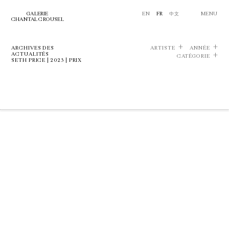
GALERIE
EN
FR
中文
MENU
CHANTAL CROUSEL
ARCHIVES DES
ARTISTE
ANNÉE
ACTUALITÉS
CATÉGORIE
SETH PRICE | 2023 | PRIX