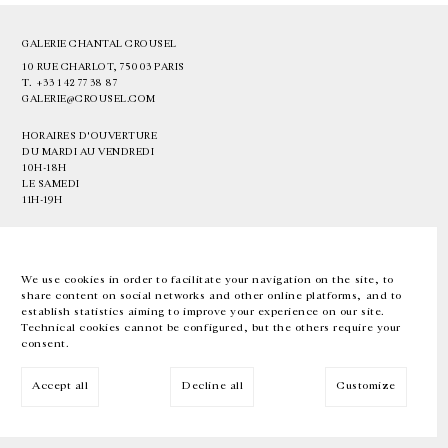
GALERIE CHANTAL CROUSEL
10 RUE CHARLOT, 75003 PARIS
T.
+33 1 42 77 38 87
GALERIE@CROUSEL.COM
HORAIRES D'OUVERTURE
DU MARDI AU VENDREDI
10H-18H
LE SAMEDI
11H-19H
LES ESPACES DE LA GALERIE SERONT FERMÉS À PARTIR DU 23 JUILLET
JUSQU'AU 4 SEPTEMBRE INCLUS
We use cookies in order to facilitate your navigation on the site, to
share content on social networks and other online platforms, and to
Facebook
Instagram
EN
FR
中文
establish statistics aiming to improve your experience on our site.
Technical cookies cannot be configured, but the others require your
consent.
Inscrivez-vous à notre newsletter
Accept all
Decline all
Customize
© Galerie Chantal Crousel 2026
Mentions légales
Cookies