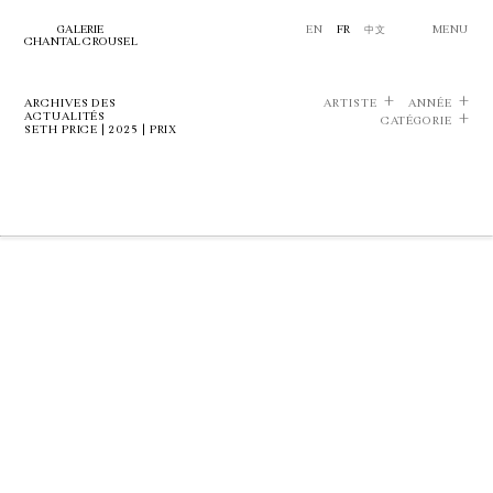
GALERIE
EN
FR
中文
MENU
CHANTAL CROUSEL
ARCHIVES DES
ARTISTE
ANNÉE
ACTUALITÉS
CATÉGORIE
SETH PRICE | 2025 | PRIX