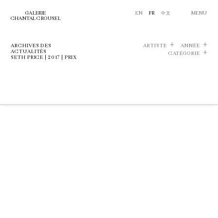
GALERIE
EN
FR
中文
MENU
CHANTAL CROUSEL
ARCHIVES DES
ARTISTE
ANNÉE
ACTUALITÉS
CATÉGORIE
SETH PRICE | 2017 | PRIX