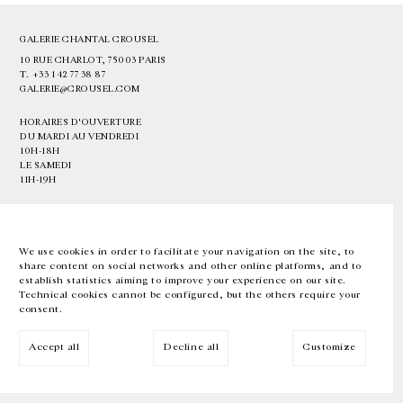
GALERIE CHANTAL CROUSEL
10 RUE CHARLOT, 75003 PARIS
T.
+33 1 42 77 38 87
GALERIE@CROUSEL.COM
HORAIRES D'OUVERTURE
DU MARDI AU VENDREDI
10H-18H
LE SAMEDI
11H-19H
LES ESPACES DE LA GALERIE SERONT FERMÉS À PARTIR DU 23 JUILLET
JUSQU'AU 4 SEPTEMBRE INCLUS
We use cookies in order to facilitate your navigation on the site, to
share content on social networks and other online platforms, and to
Facebook
Instagram
EN
FR
中文
establish statistics aiming to improve your experience on our site.
Technical cookies cannot be configured, but the others require your
consent.
Inscrivez-vous à notre newsletter
Accept all
Decline all
Customize
© Galerie Chantal Crousel 2026
Mentions légales
Cookies