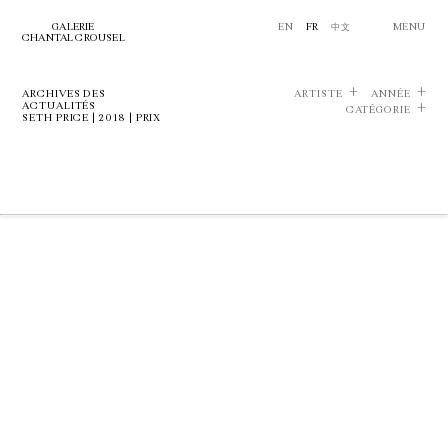
GALERIE
EN
FR
中文
MENU
CHANTAL CROUSEL
ARCHIVES DES
ARTISTE
ANNÉE
ACTUALITÉS
CATÉGORIE
SETH PRICE | 2018 | PRIX