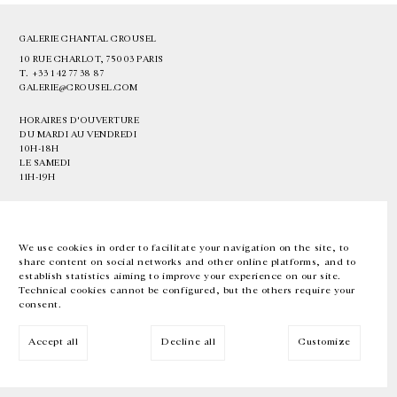
GALERIE CHANTAL CROUSEL
10 RUE CHARLOT, 75003 PARIS
T.
+33 1 42 77 38 87
GALERIE@CROUSEL.COM
HORAIRES D'OUVERTURE
DU MARDI AU VENDREDI
10H-18H
LE SAMEDI
11H-19H
LES ESPACES DE LA GALERIE SERONT FERMÉS À PARTIR DU 23 JUILLET
JUSQU'AU 4 SEPTEMBRE INCLUS
We use cookies in order to facilitate your navigation on the site, to
share content on social networks and other online platforms, and to
Facebook
Instagram
EN
FR
中文
establish statistics aiming to improve your experience on our site.
Technical cookies cannot be configured, but the others require your
consent.
Inscrivez-vous à notre newsletter
Accept all
Decline all
Customize
© Galerie Chantal Crousel 2026
Mentions légales
Cookies