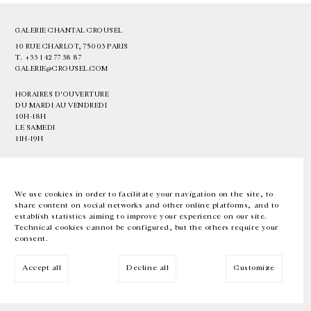
GALERIE CHANTAL CROUSEL
10 RUE CHARLOT, 75003 PARIS
T.
+33 1 42 77 38 87
GALERIE@CROUSEL.COM
HORAIRES D'OUVERTURE
DU MARDI AU VENDREDI
10H-18H
LE SAMEDI
11H-19H
LES ESPACES DE LA GALERIE SERONT FERMÉS À PARTIR DU 23 JUILLET
JUSQU'AU 4 SEPTEMBRE INCLUS
We use cookies in order to facilitate your navigation on the site, to
share content on social networks and other online platforms, and to
Facebook
Instagram
EN
FR
中文
establish statistics aiming to improve your experience on our site.
Technical cookies cannot be configured, but the others require your
consent.
Inscrivez-vous à notre newsletter
Accept all
Decline all
Customize
© Galerie Chantal Crousel 2026
Mentions légales
Cookies