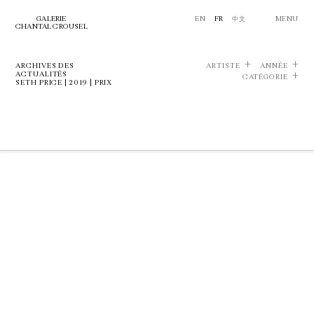
GALERIE
EN
FR
中文
MENU
CHANTAL CROUSEL
ARCHIVES DES
ARTISTE
ANNÉE
ACTUALITÉS
CATÉGORIE
SETH PRICE | 2019 | PRIX