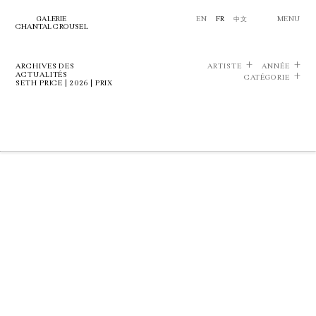
GALERIE
EN
FR
中文
MENU
CHANTAL CROUSEL
ARCHIVES DES
ARTISTE
ANNÉE
ACTUALITÉS
CATÉGORIE
SETH PRICE | 2026 | PRIX