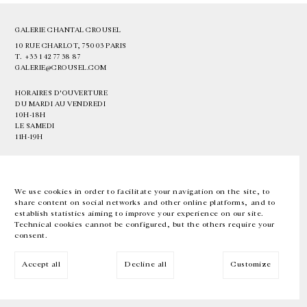
GALERIE CHANTAL CROUSEL
10 RUE CHARLOT, 75003 PARIS
T.
+33 1 42 77 38 87
GALERIE@CROUSEL.COM
HORAIRES D'OUVERTURE
DU MARDI AU VENDREDI
10H-18H
LE SAMEDI
11H-19H
LES ESPACES DE LA GALERIE SERONT FERMÉS À PARTIR DU 23 JUILLET
JUSQU'AU 4 SEPTEMBRE INCLUS
We use cookies in order to facilitate your navigation on the site, to
share content on social networks and other online platforms, and to
Facebook
Instagram
EN
FR
中文
establish statistics aiming to improve your experience on our site.
Technical cookies cannot be configured, but the others require your
consent.
Inscrivez-vous à notre newsletter
Accept all
Decline all
Customize
© Galerie Chantal Crousel 2026
Mentions légales
Cookies