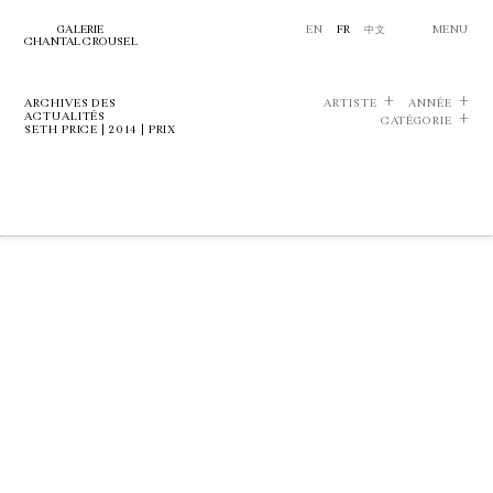
GALERIE
EN
FR
中文
MENU
CHANTAL CROUSEL
ARCHIVES DES
ARTISTE
ANNÉE
ACTUALITÉS
CATÉGORIE
SETH PRICE | 2014 | PRIX