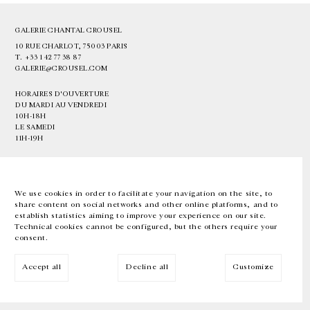
GALERIE CHANTAL CROUSEL
10 RUE CHARLOT, 75003 PARIS
T.
+33 1 42 77 38 87
GALERIE@CROUSEL.COM
HORAIRES D'OUVERTURE
DU MARDI AU VENDREDI
10H-18H
LE SAMEDI
11H-19H
LES ESPACES DE LA GALERIE SERONT FERMÉS À PARTIR DU 23 JUILLET
JUSQU'AU 4 SEPTEMBRE INCLUS
We use cookies in order to facilitate your navigation on the site, to
share content on social networks and other online platforms, and to
Facebook
Instagram
EN
FR
中文
establish statistics aiming to improve your experience on our site.
Technical cookies cannot be configured, but the others require your
consent.
Inscrivez-vous à notre newsletter
Accept all
Decline all
Customize
© Galerie Chantal Crousel 2026
Mentions légales
Cookies