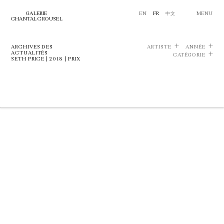
GALERIE
EN
FR
中文
MENU
CHANTAL CROUSEL
ARCHIVES DES
ARTISTE
ANNÉE
ACTUALITÉS
CATÉGORIE
SETH PRICE | 2018 | PRIX