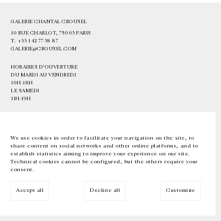
GALERIE CHANTAL CROUSEL
10 RUE CHARLOT, 75003 PARIS
T.
+33 1 42 77 38 87
GALERIE@CROUSEL.COM
HORAIRES D'OUVERTURE
DU MARDI AU VENDREDI
10H-18H
LE SAMEDI
11H-19H
LES ESPACES DE LA GALERIE SERONT FERMÉS À PARTIR DU 23 JUILLET
JUSQU'AU 4 SEPTEMBRE INCLUS
We use cookies in order to facilitate your navigation on the site, to
share content on social networks and other online platforms, and to
Facebook
Instagram
EN
FR
中文
establish statistics aiming to improve your experience on our site.
Technical cookies cannot be configured, but the others require your
consent.
Inscrivez-vous à notre newsletter
Accept all
Decline all
Customize
© Galerie Chantal Crousel 2026
Mentions légales
Cookies