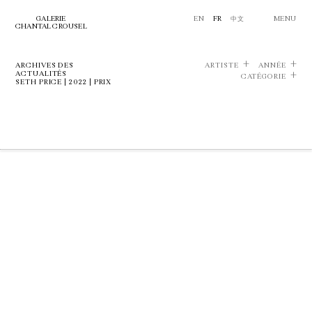
GALERIE
EN
FR
中文
MENU
CHANTAL CROUSEL
ARCHIVES DES
ARTISTE
ANNÉE
ACTUALITÉS
CATÉGORIE
SETH PRICE | 2022 | PRIX