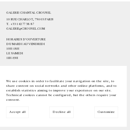
GALERIE CHANTAL CROUSEL
10 RUE CHARLOT, 75003 PARIS
T.
+33 1 42 77 38 87
GALERIE@CROUSEL.COM
HORAIRES D'OUVERTURE
DU MARDI AU VENDREDI
10H-18H
LE SAMEDI
11H-19H
LES ESPACES DE LA GALERIE SERONT FERMÉS À PARTIR DU 23 JUILLET
JUSQU'AU 4 SEPTEMBRE INCLUS
We use cookies in order to facilitate your navigation on the site, to
share content on social networks and other online platforms, and to
Facebook
Instagram
EN
FR
中文
establish statistics aiming to improve your experience on our site.
Technical cookies cannot be configured, but the others require your
consent.
Inscrivez-vous à notre newsletter
Accept all
Decline all
Customize
© Galerie Chantal Crousel 2026
Mentions légales
Cookies